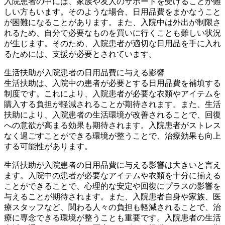
入院患者の中には、家族や友人のサポートを受けることが難
しい方もいます。そのような場合、日用品費をまかなうこと
が困難になることがあります。また、入院中は外出が制限さ
れるため、自分で必要なものを買いに行くことも難しい状況
が生じます。そのため、入院患者が適切な日用品を手に入れ
るためには、支援が必要とされています。
生活扶助が入院患者の日用品費に与える影響
生活扶助は、入院中の患者が必要とする日用品費を補填する
制度です。これにより、入院患者が必要な衣類やアイテムを
購入する負担が軽減されることが期待されます。また、生活
扶助により、入院患者の生活環境が改善されることで、回復
への意欲が高まる効果も期待されます。入院患者がストレス
なく過ごすことができる環境が整うことで、治療効果も向上
する可能性があります。
生活扶助が入院患者の日用品費に与える影響は大きいと言え
ます。入院中の患者が必要なアイテムや衣類を十分に揃える
ことができることで、心理的な安定や回復にプラスの影響を
与えることが期待されます。また、入院患者自身や家族、医
療スタッフなど、関わる人々の負担も軽減されることで、治
療に専念できる環境が整うことも重要です。入院患者の生活