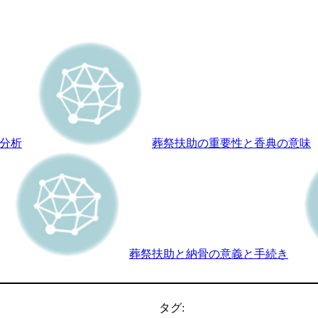
分析
葬祭扶助の重要性と香典の意味
葬祭扶助と納骨の意義と手続き
タグ: