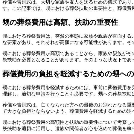
葬儀や告別式は、大切な家族や友人を送るための儀式であり
す。この記事では、甥における葬祭扶助の重要性と、葬儀費
甥の葬祭費用は高額、扶助の重要性
甥における葬祭費用は、突然の事態に家族や親族が直面する
な要素があり、それぞれが高額になる可能性があります。そ
甥における葬祭費用が高額であることから、家族や親族がそ
祭扶助が必要となることがあります。そのような状況下であ
葬儀費用の負担を軽減するための甥へ
甥における葬祭費用を軽減するためには、事前に葬儀費用を
理解し、適切な申請を行うことも必要です。甥への葬祭扶助
葬儀や告別式は、亡くなられた方への最後のお別れとなる重
て大きな負担とならないよう、葬儀費用を軽減するための甥
甥における葬祭費用の高額性と扶助の重要性について考察し
祭扶助を適切に活用し、遺族や関係者が心を込めて葬儀を執