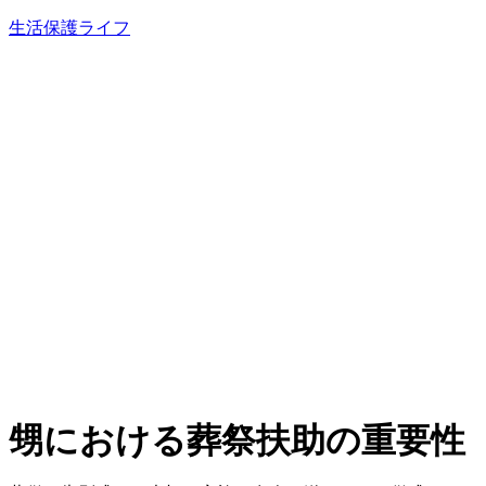
内
生活保護ライフ
容
を
ス
キ
ッ
プ
甥における葬祭扶助の重要性