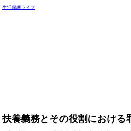
内
生活保護ライフ
容
を
ス
キ
ッ
プ
扶養義務とその役割における