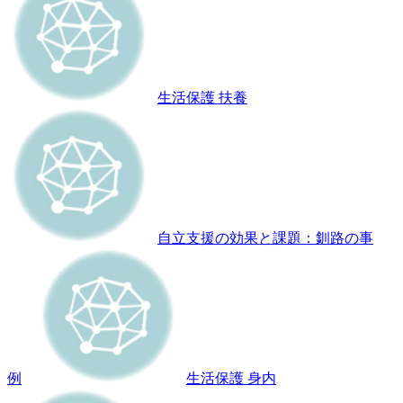
生活保護 扶養
自立支援の効果と課題：釧路の事
例
生活保護 身内