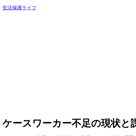
内
生活保護ライフ
容
を
ス
キ
ッ
プ
ケースワーカー不足の現状と