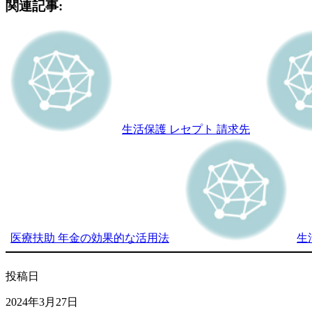
関連記事:
生活保護 レセプト 請求先
医療扶助 年金の効果的な活用法
生
投稿日
2024年3月27日