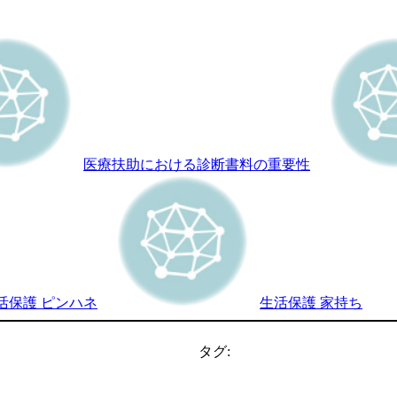
医療扶助における診断書料の重要性
活保護 ピンハネ
生活保護 家持ち
タグ: