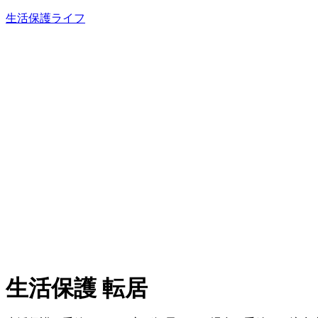
内
生活保護ライフ
容
を
ス
キ
ッ
プ
生活保護 転居