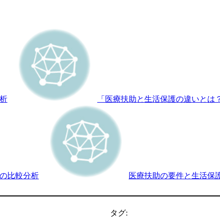
析
「医療扶助と生活保護の違いとは
の比較分析
医療扶助の要件と生活保
タグ: