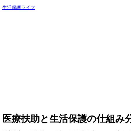
内
生活保護ライフ
容
を
ス
キ
ッ
プ
医療扶助と生活保護の仕組み