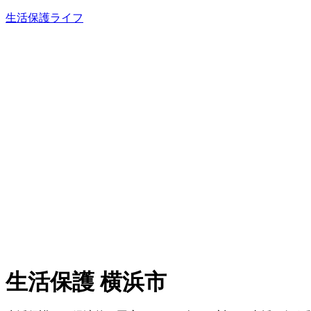
内
生活保護ライフ
容
を
ス
キ
ッ
プ
生活保護 横浜市