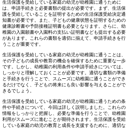
生活保護を受給している家庭の幼児が幼稚園に通うために
は、申請手続きと必要書類の提出が必要です。まず、生活保
護を受給していることを証明するための生活保護受給決定通
知書が必要です。また、子どもの健康状態を証明するための
健康診断書や予防接種証明書も必要となります。さらに、幼
稚園の入園願書や入園料の支払い証明書なども提出する必要
があります。これらの書類を適切に揃えて、申請手続きを行
うことが重要です。
生活保護を受給している家庭の幼児が幼稚園に通うことは、
その子どもの成長や教育の機会を確保するために重要な一歩
です。しかし、幼稚園の利用条件や申請手続きについては、
しっかりと理解しておくことが必要です。適切な書類の準備
と手続きを行うことで、スムーズに幼稚園に通うことができ
るだけでなく、子どもの将来にも良い影響を与えることがで
きるでしょう。
生活保護を受給している家庭の幼児が幼稚園に通うための条
件や手続きについて、今回は詳しく説明しました。これらの
情報をしっかりと把握し、必要な準備を行うことで、幼稚園
利用がスムーズに進むことが期待されます。生活保護を受給
している家庭の幼児の教育と成長を支援するために、適切な