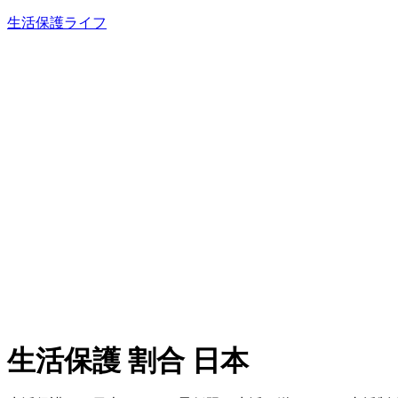
内
生活保護ライフ
容
を
ス
キ
ッ
プ
生活保護 割合 日本