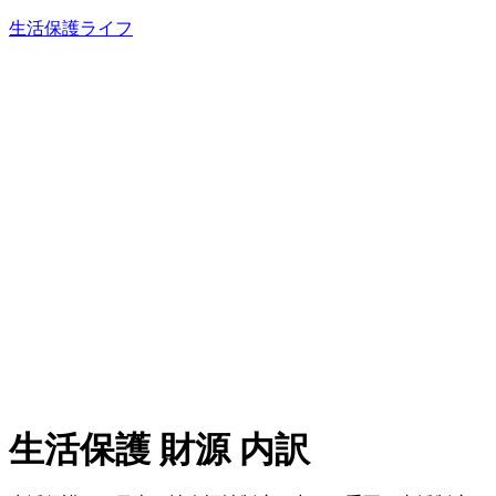
内
生活保護ライフ
容
を
ス
キ
ッ
プ
生活保護 財源 内訳