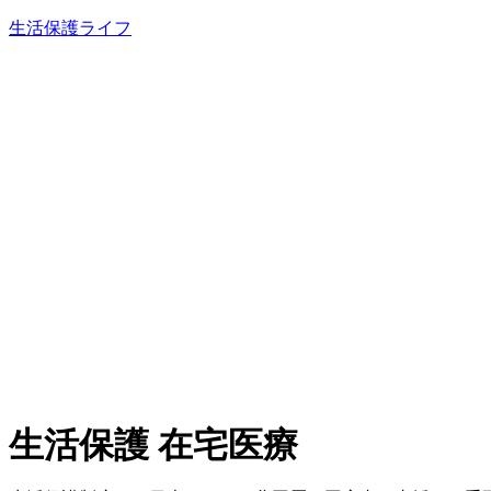
内
生活保護ライフ
容
を
ス
キ
ッ
プ
生活保護 在宅医療