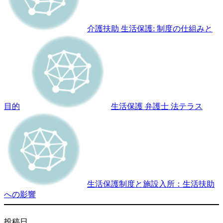
介護扶助 生活保護: 制度の仕組みと
目的
生活保護 弁護士 法テラス
生活保護制度と施設入所：生活扶助
への影響
投稿日