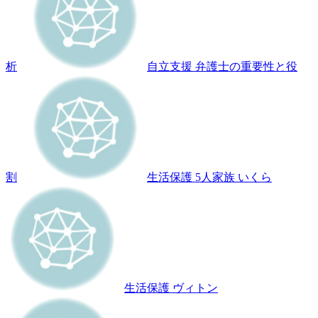
析
自立支援 弁護士の重要性と役
割
生活保護 5人家族 いくら
生活保護 ヴィトン