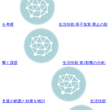
を考察
生活扶助 母子加算 廃止の影
響と課題
生活扶助 第1類費の分析:
支援の範囲と効果を検討
生活扶助