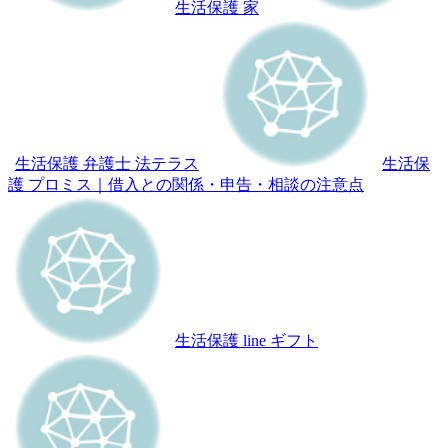
生活保護 家
生活保護 弁護士 法テラス
生活保
護 プロミス｜借入との関係・申告・相談の注意点
生活保護 line ギフト