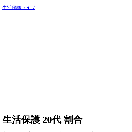
内
生活保護ライフ
容
を
ス
キ
ッ
プ
生活保護 20代 割合