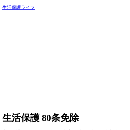
内
生活保護ライフ
容
を
ス
キ
ッ
プ
生活保護 80条免除