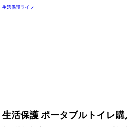
内
生活保護ライフ
容
を
ス
キ
ッ
プ
生活保護 ポータブルトイレ購